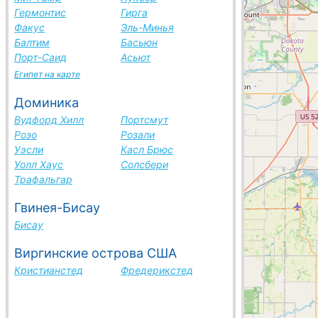
Гермонтис
Гирга
Факус
Эль-Минья
Балтим
Басьюн
Порт-Саид
Асьют
Египет на карте
Доминика
Вудфорд Хилл
Портсмут
Розо
Розали
Уэсли
Касл Брюс
Уолл Хаус
Солсбери
Трафальгар
Гвинея-Бисау
Бисау
Виргинские острова США
Кристианстед
Фредерикстед