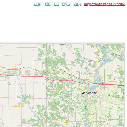
eng
de
es
рус
укр
Кадастрова карта України