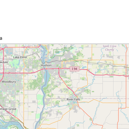
а
міст