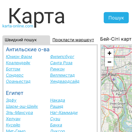
Бей-Сіті карт
Швидкий пошук
Прокласти маршрут
США, список 
Антильские о-ва
+
Юнион Фарм
Филипсбург
−
Кралендейк
Санта Роза
Боттом
Ринкон
Сондерс
Виллемстад
Ораньестад
Уиндвардсайд
Египет
Эдфу
Накада
Шарм-эш-Шейх
Рашид
Эль-Мансура
Наг-Хаммади
Хелуан
Суэц
Кусейр
Банха
Мит-Гамр
Луксор