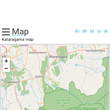
en
de
es
ru
uk
Kataragama map
Sri Lanka, cities list
+
−