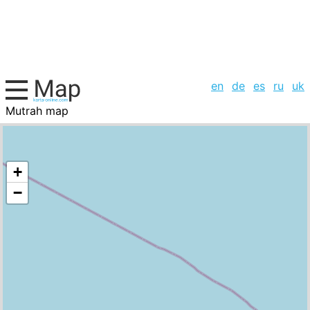
en
de
es
ru
uk
Mutrah map
Oman, cities list
+
−