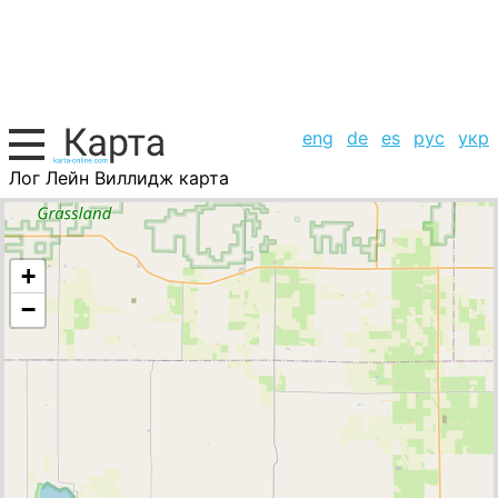
eng
de
es
рус
укр
Лог Лейн Виллидж карта
США, список городов
+
−