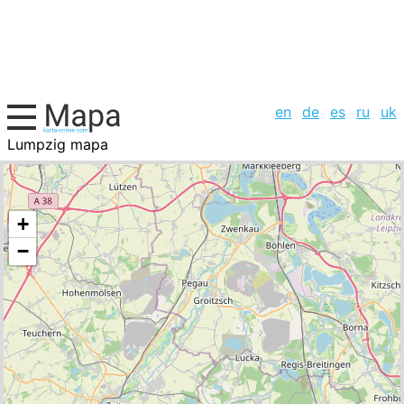
en
de
es
ru
uk
Lumpzig mapa
Alemania, la lista de ciudades
+
−