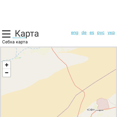
eng
de
es
рус
укр
Себха карта
Ливия, список городов
+
−