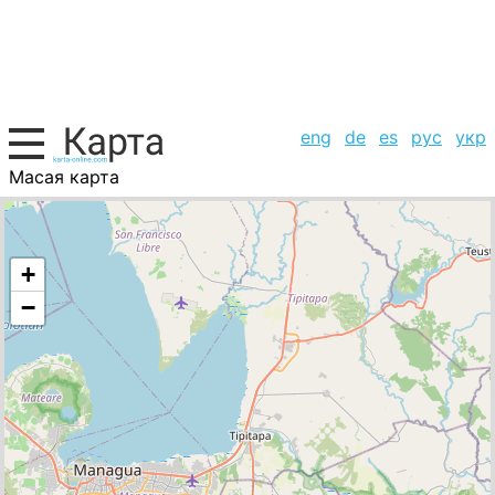
eng
de
es
рус
укр
Масая карта
Никарагуа, список городов
+
−