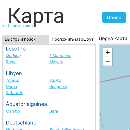
Дерна карта
Быстрый поиск
Проложить маршрут
Ливия, списо
Lesotho
+
Quthing
? Maputsoe
−
Roma
Maseru
Libyen
Tripolis
Sabha
Derna
Benghazi
Sabratah
Ãquatorialguinea
Malabo
Bata
Deutschland
Northiam
South Killingholme