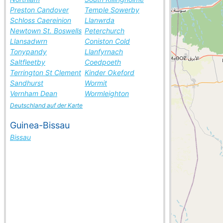
Preston Candover
Temple Sowerby
Schloss Caereinion
Llanwrda
Newtown St. Boswells
Peterchurch
Llansadwrn
Coniston Cold
Tonypandy
Llanfyrnach
Saltfleetby
Coedpoeth
Terrington St Clement
Kinder Okeford
Sandhurst
Wormit
Vernham Dean
Wormleighton
Deutschland auf der Karte
Guinea-Bissau
Bissau