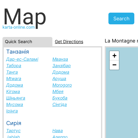
La Montagne
Quick Search
Get Directions
Reunion, cities
Танзанія
+
Дар-ес-Саламі
Мванза
−
Табора
Занзібар
Танга
Додома
Mtwara
Аруша
Додома
Morogoro
Кігома
Мбея
Шіньянга
Букоба
Мусома
Сінгіда
Ірінга
Сирія
Тартус
Нава
Jablah
Алеппо