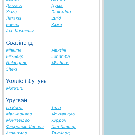
Дамаск
Дума
Хомс
Пальміра
Латакія
Ідліб
Баніяс
Хама
Аль Камишли
Свазіленд
Mhlume
Манзіні
Біг-Бенд
Lobamba
Nhlangano
Мбабане
Siteki
Уолліс і Футуна
Mata'utu
Уругвай
La Barra
Тала
Мальдонадо
Монтевідео
Монтевідео
Кордон
Флоренсіо Санчес
Сан-Хавьєр
Атлантида
Тринідад