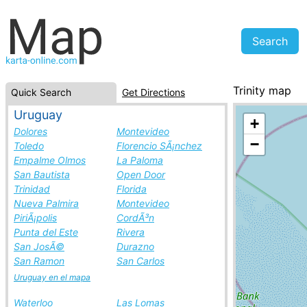
Trinity map
Quick Search
Get Directions
Saint Kitts and
Uruguay
+
Dolores
Montevideo
−
Toledo
Florencio SÃ¡nchez
Empalme Olmos
La Paloma
San Bautista
Open Door
Trinidad
Florida
Nueva Palmira
Montevideo
PiriÃ¡polis
CordÃ³n
Punta del Este
Rivera
San JosÃ©
Durazno
San Ramon
San Carlos
Uruguay en el mapa
Waterloo
Las Lomas