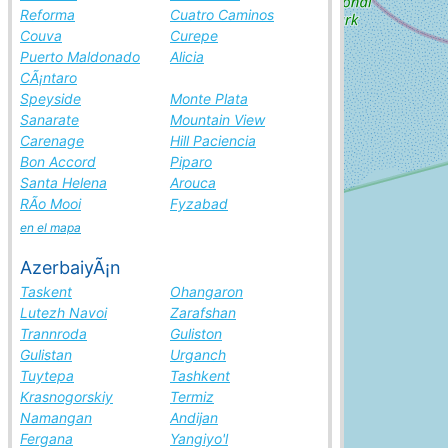
Reforma
Cuatro Caminos
Couva
Curepe
Puerto Maldonado
Alicia
CÃ¡ntaro
Speyside
Monte Plata
Sanarate
Mountain View
Carenage
Hill Paciencia
Bon Accord
Piparo
Santa Helena
Arouca
RÃ­o Mooi
Fyzabad
en el mapa
AzerbaiyÃ¡n
Taskent
Ohangaron
Lutezh Navoi
Zarafshan
Trannroda
Guliston
Gulistan
Urganch
Tuytepa
Tashkent
Krasnogorskiy
Termiz
Namangan
Andijan
Fergana
Yangiyo'l