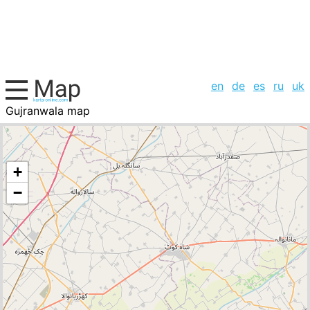
en
de
es
ru
uk
Gujranwala map
Pakistan, cities list
+
−