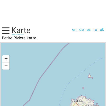
en
de
es
ru
uk
Petite Riviere karte
Mauritius, Städte-Liste
+
−