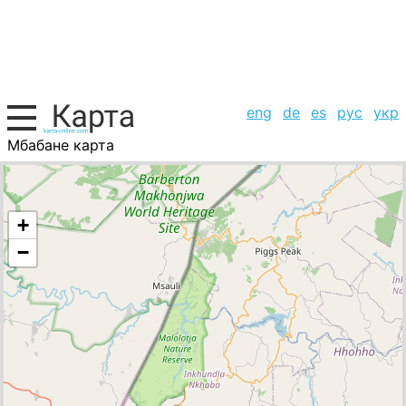
eng
de
es
рус
укр
Мбабане карта
Свазиленд, список городов
+
−