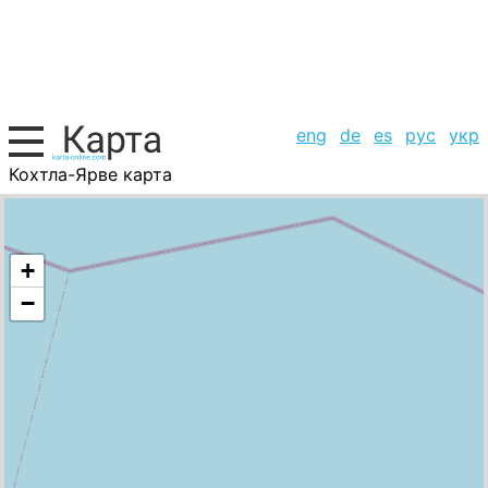
eng
de
es
рус
укр
Кохтла-Ярве карта
Эстония, список городов
+
−