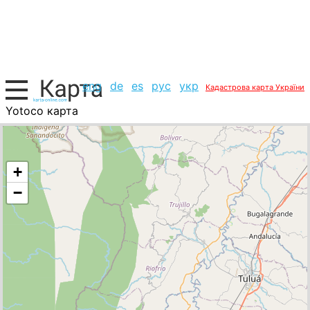
eng
de
es
рус
укр
Кадастрова карта України
Yotoco карта
Колумбія, список міст
+
−