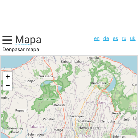
en
de
es
ru
uk
Denpasar mapa
Nepal, la lista de ciudades
+
−