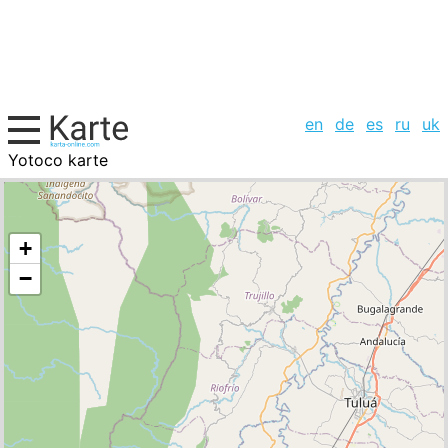
en
de
es
ru
uk
Yotoco karte
Kolumbien, Städte-Liste
+
−