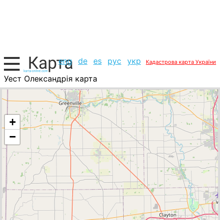
eng
de
es
рус
укр
Кадастрова карта України
Уест Олександрія карта
США, список міст
+
−