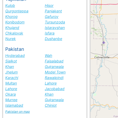
Kulob
Hisor
Qurgonteppa
Panjakent
Khorog
Gafurov
Konibodom
Tursunzoda
Khujand
Istaravshan
Chkalovsk
Isfara
Nurek
Dushanbe
Pakistan
Hyderabad
Wah
Sialkot
Faisalabad
Khan
Gujranwala
Jhelum
Model Town
Karachi
Rawalpindi
Multan
Lahore
Lahore
Jacobabad
Okara
Khan
Murree
Gujranwala
Islamabad
Chiniot
Pakistan on map