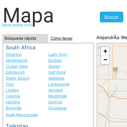
AlejandrÃ­a W
Búsqueda rápida
Cómo llegar
Estados Unidos
South Africa
+
Silverton
Lady Grey
−
Vereeniging
Durban
Ocean View
Sishen
Edinburgh
Salt Rock
Shelly Beach
Adelaide
York
Lansdowne
Lindley
Verulam
Calvinia
Modimolle
Harding
Springs
Bergville
Struisbaai
South Africa on map
Tajikistan