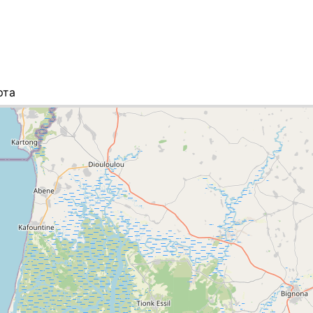
рта
сок міст