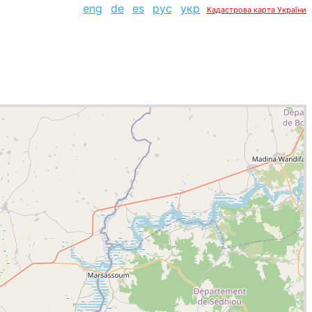
eng
de
es
рус
укр
Кадастрова карта України