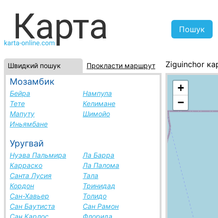
Ziguinchor ка
Швидкий пошук
Прокласти маршрут
Сенегал, спи
Мозамбик
+
Бейра
Нампула
−
Тете
Келимане
Мапуту
Шимойо
Иньямбане
Уругвай
Нуэва Пальмира
Ла Барра
Карраско
Ла Палома
Санта Лусия
Тала
Кордон
Тринидад
Сан-Хавьер
Толидо
Сан Баутиста
Сан Рамон
Сан Карлос
Флорида