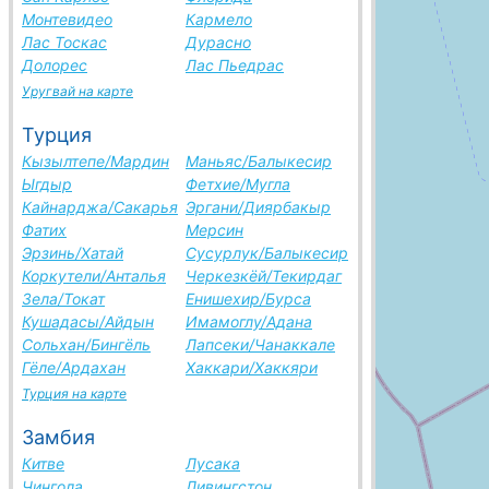
Монтевидео
Кармело
Лас Тоскас
Дурасно
Долорес
Лас Пьедрас
Уругвай на карте
Турция
Кызылтепе/Мардин
Маньяс/Балыкесир
Ыгдыр
Фетхие/Мугла
Кайнарджа/Сакарья
Эргани/Диярбакыр
Фатих
Мерсин
Эрзинь/Хатай
Сусурлук/Балыкесир
Коркутели/Анталья
Черкезкёй/Текирдаг
Зела/Токат
Енишехир/Бурса
Кушадасы/Айдын
Имамоглу/Адана
Сольхан/Бингёль
Лапсеки/Чанаккале
Гёле/Ардахан
Хаккари/Хаккяри
Турция на карте
Замбия
Китве
Лусака
Чингола
Ливингстон