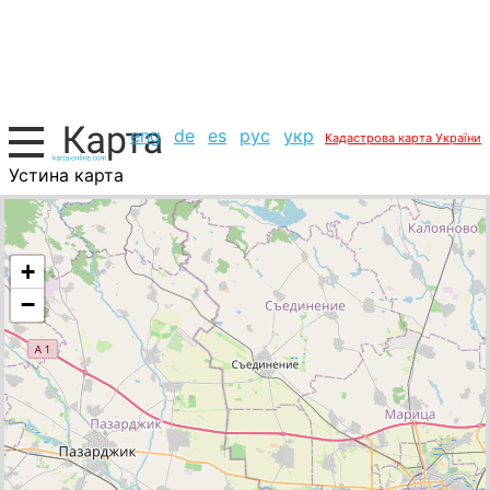
eng
de
es
рус
укр
Кадастрова карта України
Устина карта
Болгарія, список міст
+
−