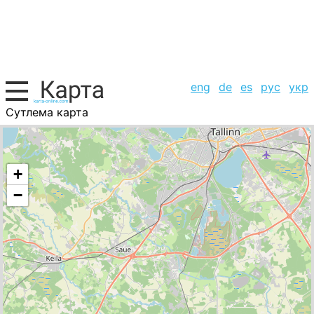
eng
de
es
рус
укр
Сутлема карта
Эстония, список городов
+
−