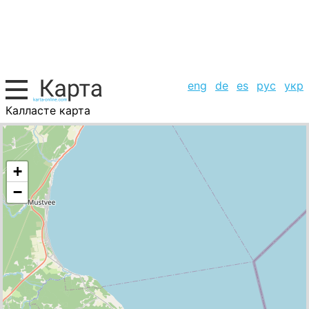
eng
de
es
рус
укр
Калласте карта
Эстония, список городов
+
−