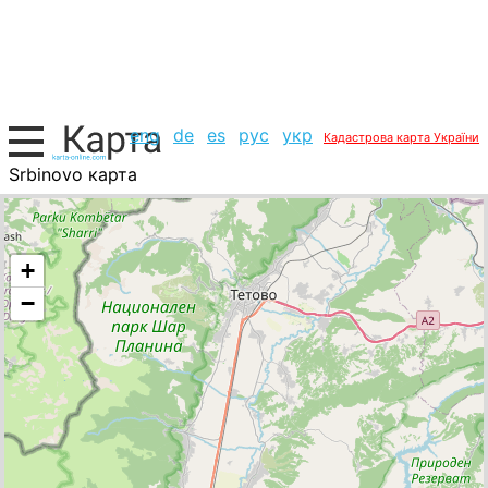
eng
de
es
рус
укр
Кадастрова карта України
Srbinovo карта
Македонія, список міст
+
−