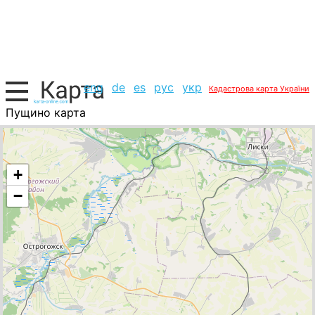
eng
de
es
рус
укр
Кадастрова карта України
Пущино карта
Росія, список міст
+
−