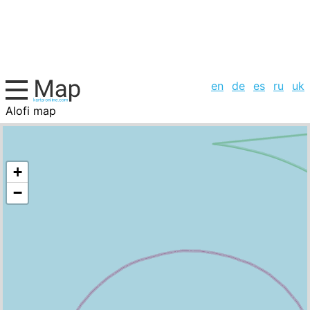
en
de
es
ru
uk
Alofi map
Niue, cities list
+
−