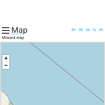
en
de
es
ru
uk
Mtwara map
Tanzania, cities list
+
−