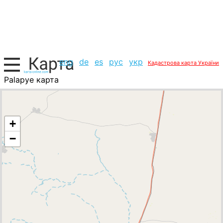
eng
de
es
рус
укр
Кадастрова карта України
Palapye карта
Ботсвана, список міст
+
−