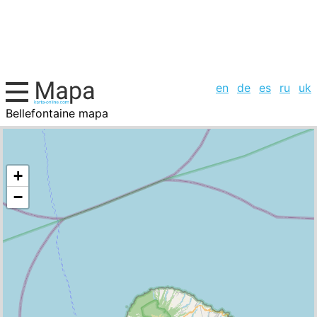
en
de
es
ru
uk
Bellefontaine mapa
Martinica, la lista de ciudades
+
−