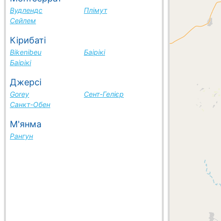
Вудлендс
Плімут
Сейлем
Кірибаті
Bikenibeu
Баірікі
Баірікі
Джерсі
Gorey
Сент-Гелієр
Санкт-Обен
М'янма
Рангун