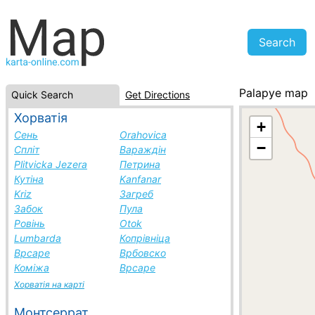
Palapye map
Quick Search
Get Directions
Botswana, citie
Хорватія
+
Сень
Orahovica
−
Спліт
Вараждін
Plitvicka Jezera
Петрина
Кутіна
Kanfanar
Kriz
Загреб
Забок
Пула
Ровінь
Otok
Lumbarda
Копрівніца
Врсаре
Врбовско
Коміжа
Врсаре
Хорватія на карті
Монтсеррат