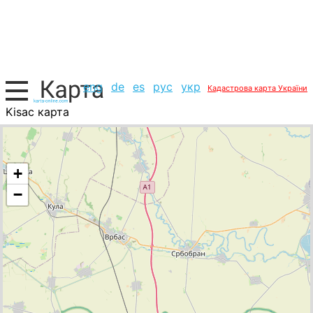
eng
de
es
рус
укр
Кадастрова карта України
Kisac карта
Сербія, список міст
+
−