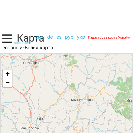
eng
de
es
рус
укр
Кадастрова карта України
естансій-Велья карта
Бразилія, список міст
+
−