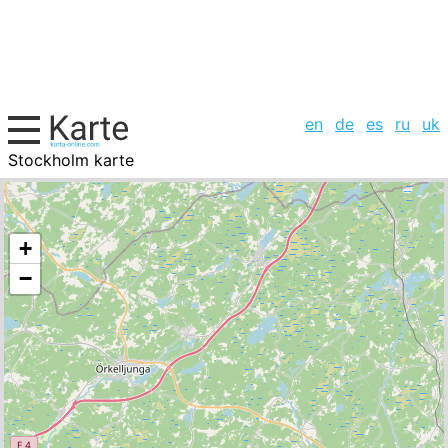
en
de
es
ru
uk
Stockholm karte
Schweden, Städte-Liste
+
−