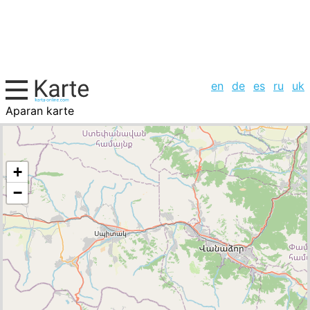
en
de
es
ru
uk
Aparan karte
Armenien, Städte-Liste
+
−