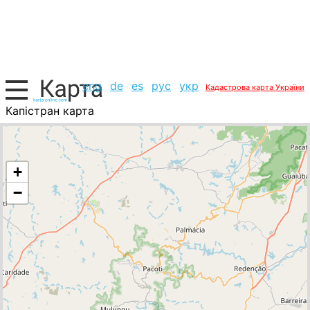
eng
de
es
рус
укр
Кадастрова карта України
Капістран карта
Бразилія, список міст
+
−