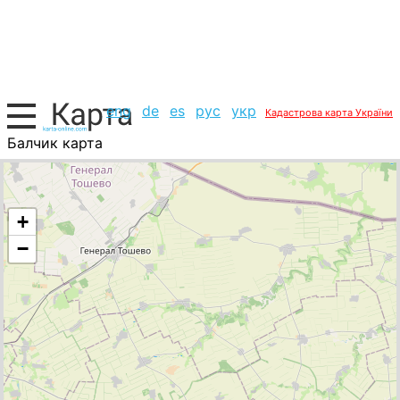
eng
de
es
рус
укр
Кадастрова карта України
Балчик карта
Болгарія, список міст
+
−