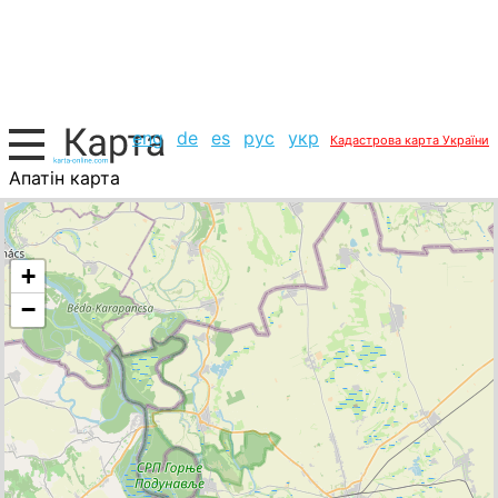
eng
de
es
рус
укр
Кадастрова карта України
Апатін карта
Сербія, список міст
+
−