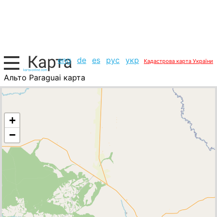
eng
de
es
рус
укр
Кадастрова карта України
Альто Paraguai карта
Бразилія, список міст
+
−