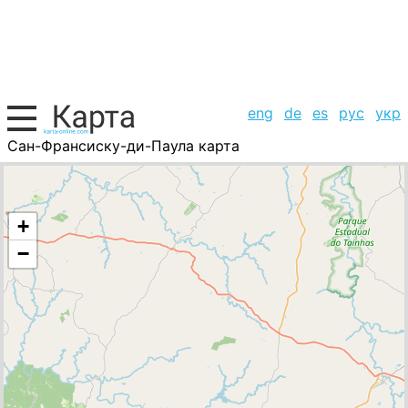
eng
de
es
рус
укр
Сан-Франсиску-ди-Паула карта
Бразилия, список городов
+
−