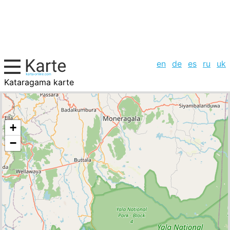
en
de
es
ru
uk
Kataragama karte
Sri Lanka, Städte-Liste
+
−