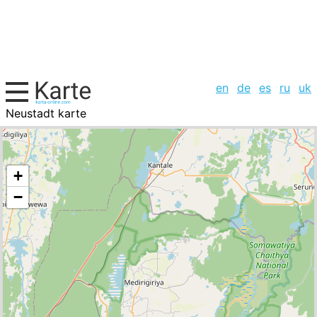
en
de
es
ru
uk
Neustadt karte
Sri Lanka, Städte-Liste
+
−