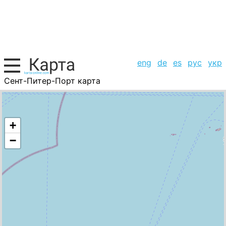
eng
de
es
рус
укр
Сент-Питер-Порт карта
Гернси о-в, список городов
+
−