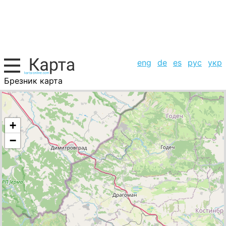
eng
de
es
рус
укр
Брезник карта
Болгария, список городов
+
−