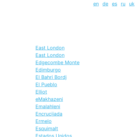
en
de
es
ru
uk
East London
East London
Edgecombe Monte
Edimburgo
El Bahri Bordj
El Pueblo
Elliot
eMakhazeni
Emalahleni
Encrucijada
Ermelo
Esquimalt
Estados Unidos