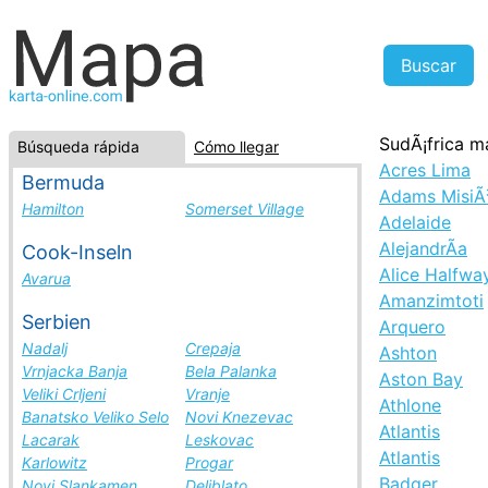
SudÃ¡frica m
Búsqueda rápida
Cómo llegar
Acres Lima
Bermuda
Adams MisiÃ
Hamilton
Somerset Village
Adelaide
AlejandrÃ­a
Cook-Inseln
Alice Halfwa
Avarua
Amanzimtoti
Serbien
Arquero
Nadalj
Crepaja
Ashton
Vrnjacka Banja
Bela Palanka
Aston Bay
Veliki Crljeni
Vranje
Athlone
Banatsko Veliko Selo
Novi Knezevac
Atlantis
Lacarak
Leskovac
Atlantis
Karlowitz
Progar
Badger
Novi Slankamen
Deliblato