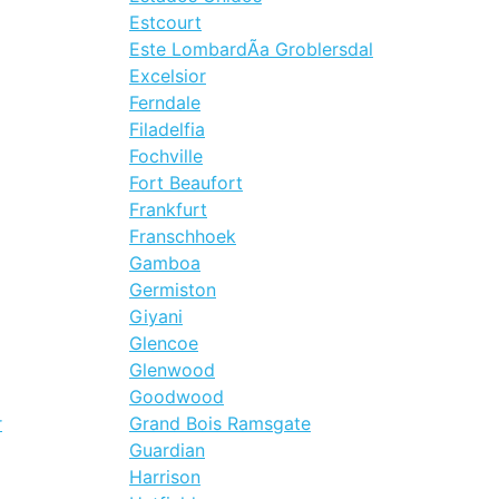
Estcourt
Este LombardÃ­a Groblersdal
Excelsior
Ferndale
Filadelfia
Fochville
Fort Beaufort
Frankfurt
Franschhoek
Gamboa
Germiston
Giyani
Glencoe
Glenwood
Goodwood
r
Grand Bois Ramsgate
Guardian
Harrison