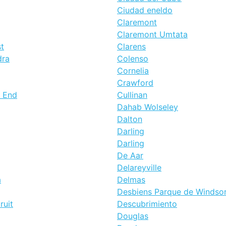
Ciudad eneldo
Claremont
Claremont Umtata
t
Clarens
dra
Colenso
Cornelia
Crawford
h End
Cullinan
Dahab Wolseley
Dalton
Darling
Darling
De Aar
Delareyville
a
Delmas
Desbiens Parque de Windso
ruit
Descubrimiento
Douglas