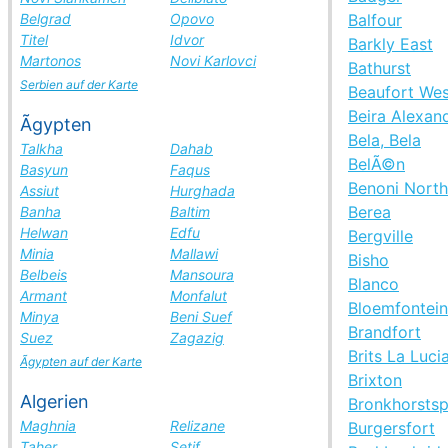
Belgrad
Opovo
Balfour
Titel
Idvor
Barkly East
Martonos
Novi Karlovci
Bathurst
Serbien auf der Karte
Beaufort Wes
Beira Alexan
Ãgypten
Bela, Bela
Talkha
Dahab
BelÃ©n
Basyun
Faqus
Benoni Nort
Assiut
Hurghada
Berea
Banha
Baltim
Helwan
Edfu
Bergville
Minia
Mallawi
Bisho
Belbeis
Mansoura
Blanco
Armant
Monfalut
Bloemfontein
Minya
Beni Suef
Brandfort
Suez
Zagazig
Brits La Luci
Ãgypten auf der Karte
Brixton
Algerien
Bronkhorstsp
Maghnia
Relizane
Burgersfort
Taher
Setif