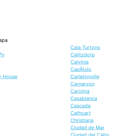
apa
Cala Turtons
³n
Calitzdorp
Calvinia
CapÃ­tulo
y House
Carletonville
Carnarvon
Carolina
Casablanca
Cascada
Cathcart
Christiana
Ciudad de Mar
Ciudad del Cabo