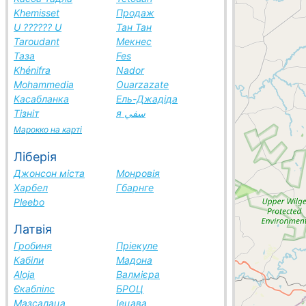
Khemisset
Продаж
U ?????? U
Тан Тан
Taroudant
Мекнес
Таза
Fes
Khénifra
Nador
Mohammedia
Ouarzazate
Касабланка
Ель-Джадіда
Тізніт
я سفي
Марокко на карті
Ліберія
Джонсон міста
Монровія
Харбел
Гбарнге
Pleebo
Латвія
Гробиня
Пріекуле
Кабіли
Мадона
Aloja
Валмієра
Єкабпілс
БРОЦ
Мазсалаца
Іецава