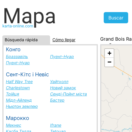
Grand Bois R
Búsqueda rápida
Cómo llegar
SudÃ¡frica, la
Конго
+
Браззавіль
Пуент-Нуар
−
Пуент-Нуар
Сент-Кітс і Невіс
Half Way Tree
Уайтхолл
Charlestown
Новий замок
Трійця
Сенді-Пойнт міста
Мідл-Айленд
Бастер
Ньютон землею
Марокко
Мекнес
Ifrane
Касба Тадла
Tetouan