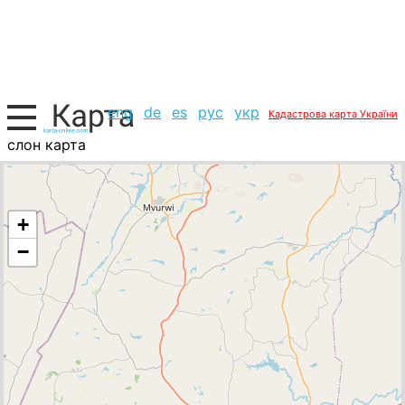
eng
de
es
рус
укр
Кадастрова карта України
слон карта
Зімбабве, список міст
+
−