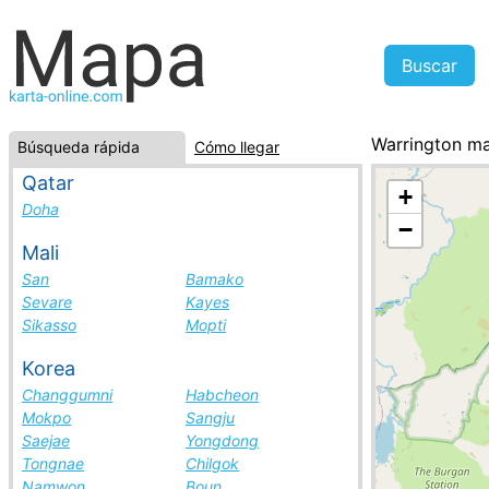
Warrington m
Búsqueda rápida
Cómo llegar
Colombia, la l
Qatar
+
Doha
−
Mali
San
Bamako
Sevare
Kayes
Sikasso
Mopti
Korea
Changgumni
Habcheon
Mokpo
Sangju
Saejae
Yongdong
Tongnae
Chilgok
Namwon
Boun