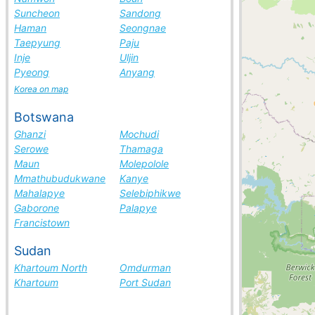
Suncheon
Sandong
Haman
Seongnae
Taepyung
Paju
Inje
Uljin
Pyeong
Anyang
Korea on map
Botswana
Ghanzi
Mochudi
Serowe
Thamaga
Maun
Molepolole
Mmathubudukwane
Kanye
Mahalapye
Selebiphikwe
Gaborone
Palapye
Francistown
Sudan
Khartoum North
Omdurman
Khartoum
Port Sudan