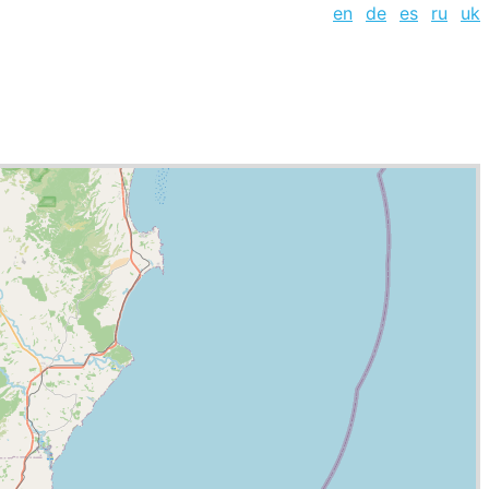
en
de
es
ru
uk