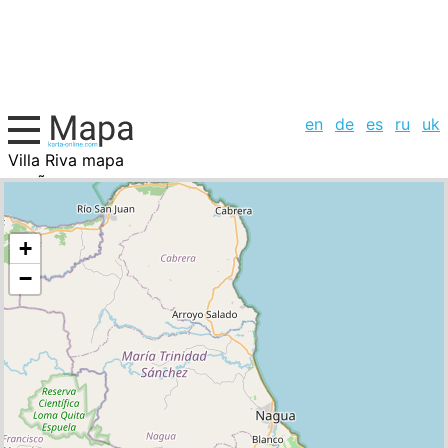
en
de
es
ru
uk
Villa Riva mapa
RepÃºblica Dominicana, la lista de ciudades
+
−