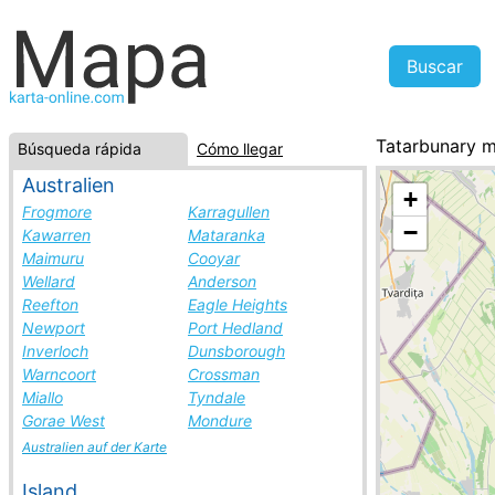
Tatarbunary 
Búsqueda rápida
Cómo llegar
Ucrania, la li
Australien
+
Frogmore
Karragullen
−
Kawarren
Mataranka
Maimuru
Cooyar
Wellard
Anderson
Reefton
Eagle Heights
Newport
Port Hedland
Inverloch
Dunsborough
Warncoort
Crossman
Miallo
Tyndale
Gorae West
Mondure
Australien auf der Karte
Island