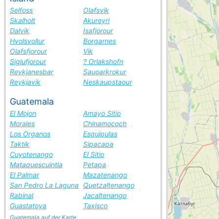
Selfoss
Olafsvik
Skalholt
Akureyri
Dalvik
Isafjorour
Hvolsvollur
Borgarnes
Olafsfjorour
Vik
Siglufjorour
? Orlakshofn
Reykjanesbar
Sauoarkrokur
Reykjavik
Neskaupstaour
Guatemala
El Mojon
Amayo Sitio
Morales
Chinamococh
Los Organos
Esquipulas
Taktik
Sipacapa
Cuyotenango
El Sitio
Mataquescuintla
Petapa
El Palmar
Mazatenango
San Pedro La Laguna
Quetzaltenango
Rabinal
Jacaltenango
Guastatoya
Taxisco
Guatemala auf der Karte