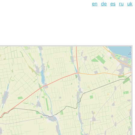
en
de
es
ru
uk