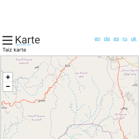
en
de
es
ru
uk
Taiz karte
Jemen, Städte-Liste
+
−